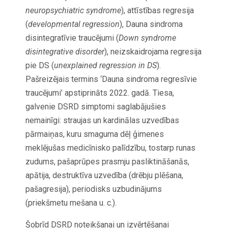
neuropsychiatric syndrome
), attīstības regresija
(
developmental regression
), Dauna sindroma
disintegratīvie traucējumi (
Down syndrome
disintegrative disorder
), neizskaidrojama regresija
pie DS (
unexplained regression in DS
).
Pašreizējais termins ‘Dauna sindroma regresīvie
traucējumi’ apstiprināts 2022. gadā. Tiesa,
galvenie DSRD simptomi saglabājušies
nemainīgi: straujas un kardinālas uzvedības
pārmaiņas, kuru smaguma dēļ ģimenes
meklējušas medicīnisko palīdzību, tostarp runas
zudums, pašaprūpes prasmju pasliktināšanās,
apātija, destruktīva uzvedība (drēbju plēšana,
pašagresija), periodisks uzbudinājums
(priekšmetu mešana u. c.).
Šobrīd DSRD noteikšanai un izvērtēšanai