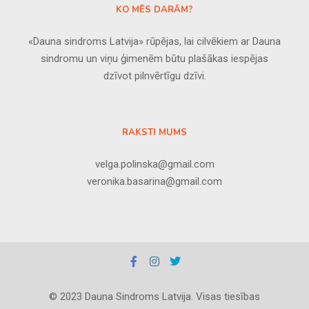
KO MĒS DARĀM?
«Dauna sindroms Latvija» rūpējas, lai cilvēkiem ar Dauna
sindromu un viņu ģimenēm būtu plašākas iespējas
dzīvot pilnvērtīgu dzīvi.
RAKSTI MUMS
velga.polinska@gmail.com
veronika.basarina@gmail.com
© 2023 Dauna Sindroms Latvija. Visas tiesības