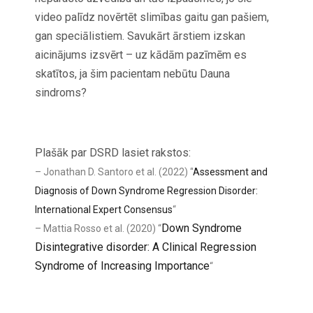
video palīdz novērtēt slimības gaitu gan pašiem,
gan speciālistiem. Savukārt ārstiem izskan
aicinājums izsvērt – uz kādām pazīmēm es
skatītos, ja šim pacientam nebūtu Dauna
sindroms?
Plašāk par DSRD lasiet rakstos:
– Jonathan D. Santoro et al. (2022) “
Assessment and
Diagnosis of Down Syndrome Regression Disorder:
International Expert Consensus
“
Down Syndrome
– Mattia Rosso et al. (2020) “
Disintegrative disorder: A Clinical Regression
Syndrome of Increasing Importance
“