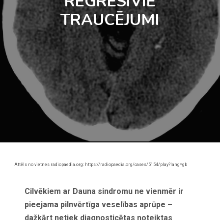
REGRESĪVIE
TRAUCĒJUMI
Attēls no vietnes radiopaedia.org: https://radiopaedia.org/cases/5154/play?lang=gb
Cilvēkiem ar Dauna sindromu ne vienmēr ir
pieejama pilnvērtīga veselības aprūpe –
dažkārt netiek diagnosticētas noteiktas