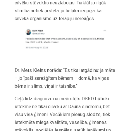
cilvēku stāvoklis neuzlabojas. Turklāt jo ilgāk
slimība netiek ārstēta, jo lielāka iespēja, ka
cilvēka organisms uz terapiju nereaģēs.
Dr. Mets Kleins norāda: “Es tikai atgādinu: ja māte
– jo īpaši sarežģītam bērnam – domā, ka viņas
bērns ir slims, viņai ir taisnība.”
Ceļš līdz diagnozei un neārstēts DSRD būtiski
ietekmē ne tikai cilvēku ar Dauna sindromu, bet
visu viņa ģimeni. Vecākiem pieaug slodze, tiek
ietekmēta miega kvalitāte, veselība, ģimenes
stāvoklis, sociālās iespējas, sarūk ienākumi un