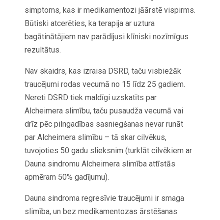
simptoms, kas ir medikamentozi jāārstē vispirms.
Būtiski atcerēties, ka terapija ar uztura
bagātinātājiem nav parādījusi klīniski nozīmīgus
rezultātus.
Nav skaidrs, kas izraisa DSRD, taču visbiežāk
traucējumi rodas vecumā no 15 līdz 25 gadiem.
Nereti DSRD tiek maldīgi uzskatīts par
Alcheimera slimību, taču pusaudža vecumā vai
drīz pēc pilngadības sasniegšanas nevar runāt
par Alcheimera slimību – tā skar cilvēkus,
tuvojoties 50 gadu slieksnim (turklāt cilvēkiem ar
Dauna sindromu Alcheimera slimība attīstās
apmēram 50% gadījumu).
Dauna sindroma regresīvie traucējumi ir smaga
slimība, un bez medikamentozas ārstēšanas