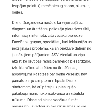
iespējas pelnīt. Ģimenē pieaug haoss, skumjas,
bailes.
Diane Draganovica norāda, ka viņai ceļā uz
diagnozi un ārstēšanu palīdzēja pieredzes tīkli,
informācija internetā, citu vecāku pieredze,
FaceBook grupas, speciālisti, kuri ieklausījās un
iedziļinājās problēmā, kā arī piekļuve datiem no
jaunākajiem pētījumiem ASV. Vienlaikus viņa
atzīst, ka grūtības radīja pārmērīga piesardzība,
izteikta vēlme atturēties no ārstēšanas,
apgalvojumi, ka raizes par bērna veselību nav
pamatotas, jo simptomi ir tipiski Dauna
sindromam, kā arī pāreja uz pieaugušo
pakalpojumiem, nekonsekvence un atbalsta
trūkums. Diane arī aicina vecākus filmēt
neparasto uzvedību un tās izpausmes, jo šie