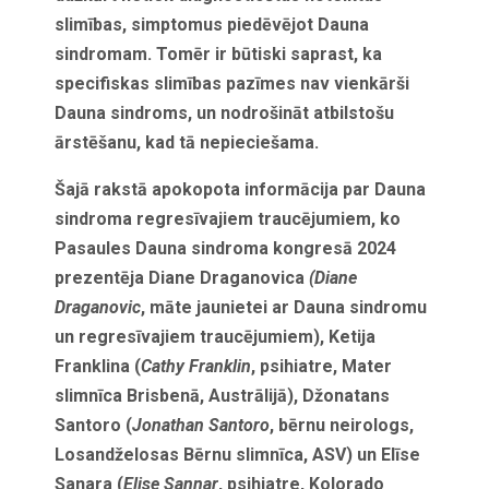
slimības, simptomus piedēvējot Dauna
sindromam. Tomēr ir būtiski saprast, ka
specifiskas slimības pazīmes nav vienkārši
Dauna sindroms, un nodrošināt atbilstošu
ārstēšanu, kad tā nepieciešama.
Šajā rakstā apokopota informācija par Dauna
sindroma regresīvajiem traucējumiem, ko
Pasaules Dauna sindroma kongresā 2024
prezentēja Diane Draganovica
(Diane
Draganovic
, māte jaunietei ar Dauna sindromu
un regresīvajiem traucējumiem), Ketija
Franklina (
Cathy Franklin
, psihiatre, Mater
slimnīca Brisbenā, Austrālijā), Džonatans
Santoro (
Jonathan Santoro
, bērnu neirologs,
Losandželosas Bērnu slimnīca, ASV) un Elīse
Sanara (
Elise Sannar
, psihiatre, Kolorado