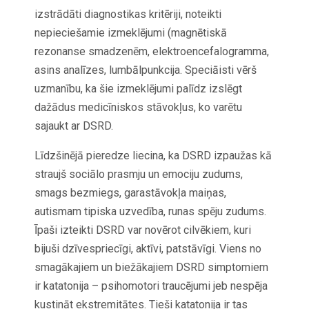
izstrādāti diagnostikas kritēriji, noteikti
nepieciešamie izmeklējumi (magnētiskā
rezonanse smadzenēm, elektroencefalogramma,
asins analīzes, lumbālpunkcija. Speciāisti vērš
uzmanību, ka šie izmeklējumi palīdz izslēgt
dažādus medicīniskos stāvokļus, ko varētu
sajaukt ar DSRD.
Līdzšinējā pieredze liecina, ka DSRD izpaužas kā
straujš sociālo prasmju un emociju zudums,
smags bezmiegs, garastāvokļa maiņas,
autismam tipiska uzvedība, runas spēju zudums.
Īpaši izteikti DSRD var novērot cilvēkiem, kuri
bijuši dzīvespriecīgi, aktīvi, patstāvīgi. Viens no
smagākajiem un biežākajiem DSRD simptomiem
ir katatonija – psihomotori traucējumi jeb nespēja
kustināt ekstremitātes. Tieši katatonija ir tas