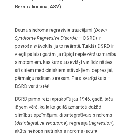
Bērnu slimnīca, ASV).
Dauna sindroma regresīvie traucējumi (
Down
Syndrome Regressive Disorder
– DSRD) ir
postošs stāvoklis, ja to neārstē. Turklāt DSRD ir
viegli palaist garām, ja rūpīgi nepievērš uzmanību
simptomiem, kas katrs atsevišķi var līdzināties
arī citiem medicīniskiem stāvokļiem: depresijai,
pārmaiņu radītam stresam. Pats svarīgākais –
DSRD var ārstēt!
DSRD pirmo reizi aprakstīti jau 1946. gadā, taču
jāņem vērā, ka laika gaitā izmantoti dažādi
slimības apzīmējumi: disintegratīvais sindroms
(
disintegrative syndrome
), regresija (
regression
),
akūts neiropsihiatrisks sindroms (
acute