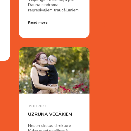
Dauna sindroma
regresīvajiem traucējumiem
Read more
19.03.2023
UZRUNA VECĀKIEM
Nesen skolas direktore
lūdza mani sanāksmē