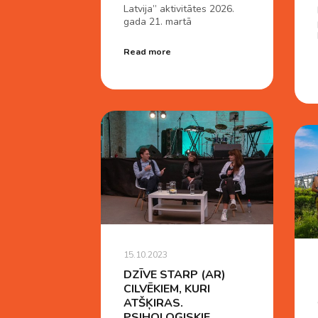
Latvija” aktivitātes 2026.
gada 21. martā
Read more
15.10.2023
DZĪVE STARP (AR)
CILVĒKIEM, KURI
ATŠĶIRAS.
PSIHOLOĢISKIE