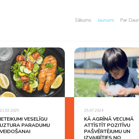
Sākums
Jaunumi
Par Daun
21.03.2025
25.07.2024
IETEIKUMI VESELĪGU
KĀ AGRĪNĀ VECUMĀ
UZTURA PARADUMU
ATTĪSTĪT POZITĪVU
VEIDOŠANAI
PAŠVĒRTĒJUMU UN
IZVAIRĪTIES NO