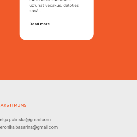
uzrunāt vecākus, daloties
savā…
Read more
RAKSTI MUMS
elga.polinska@gmail.com
veronika.basarina@gmail.com