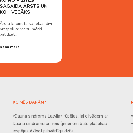
KO NO VIZĪTES
SAGAIDA ĀRSTS UN
KO – VECĀKS
Ārsta kabinetā satiekas divi
pretpoli ar vienu mērķi –
palīdzēt…
Read more
KO MĒS DARĀM?
«Dauna sindroms Latvija» rūpējas, lai cilvēkiem ar
v
Dauna sindromu un viņu ģimenēm būtu plašākas
iespējas dzīvot pilnvērtīgu dzīvi.