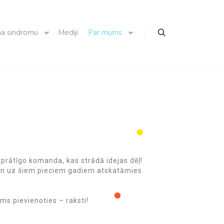
a sindromu
Mediji
Par mums
vprātīgo komanda, kas strādā idejas dēļ!
 un uz šiem pieciem gadiem atskatāmies
ums pievienoties – raksti!