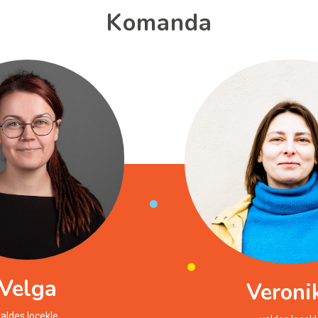
Komanda
Velga
Veroni
valdes locekle