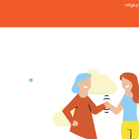
velga.