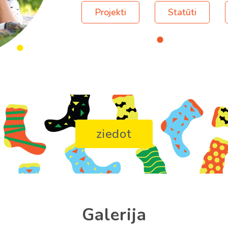
Projekti
Statūti
ziedot
Galerija