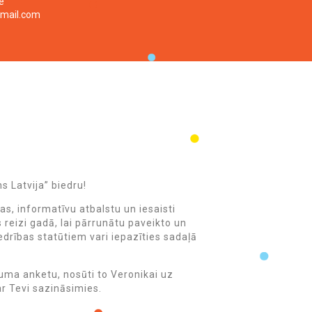
e
gmail.com
s Latvija” biedru!
s, informatīvu atbalstu un iesaisti
 reizi gadā, lai pārrunātu paveikto un
edrības statūtiem vari iepazīties sadaļā
ikuma anketu, nosūti to Veronikai uz
r Tevi sazināsimies.