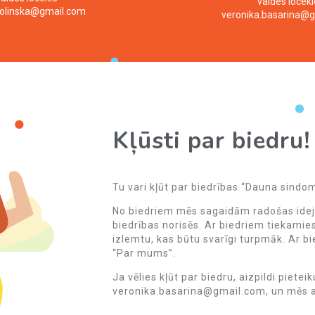
valdes locekl
polinska@gmail.com
veronika.basarina@
Kļūsti par biedru!
Tu vari kļūt par biedrības “Dauna sindom
No biedriem mēs sagaidām radošas ideja
biedrības norisēs. Ar biedriem tiekamies
izlemtu, kas būtu svarīgi turpmāk. Ar bi
“Par mums”.
Ja vēlies kļūt par biedru, aizpildi piete
veronika.basarina@gmail.com, un mēs a