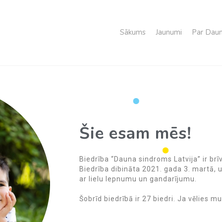
Sākums
Jaunumi
Par Daun
Šie esam mēs!
Biedrība “Dauna sindroms Latvija” ir brī
Biedrība dibināta 2021. gada 3. martā,
ar lielu lepnumu un gandarījumu.
Šobrīd biedrībā ir 27 biedri. Ja vēlies m