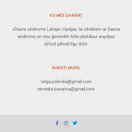
KO MĒS DARĀM?
«Dauna sindroms Latvija» rūpējas, lai cilvēkiem ar Dauna
sindromu un viņu ģimenēm būtu plašākas iespējas
dzīvot pilnvērtīgu dzīvi.
RAKSTI MUMS
velga.polinska@gmail.com
veronika.basarina@gmail.com