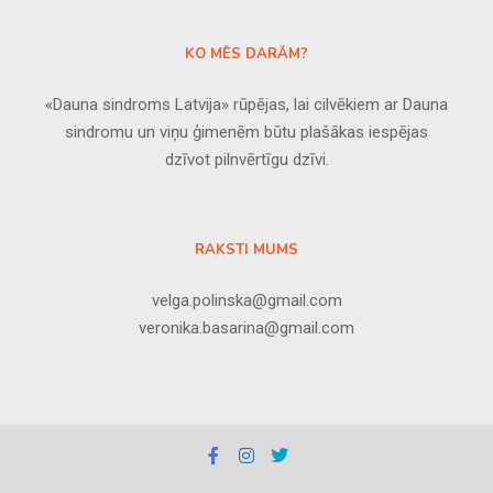
KO MĒS DARĀM?
«Dauna sindroms Latvija» rūpējas, lai cilvēkiem ar Dauna
sindromu un viņu ģimenēm būtu plašākas iespējas
dzīvot pilnvērtīgu dzīvi.
RAKSTI MUMS
velga.polinska@gmail.com
veronika.basarina@gmail.com